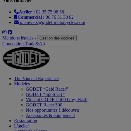
Nous contacter
Atelier :
02 35 75 96 56
Commercial :
06 76 31 38 92
p.leuwers@godet-motorcycles.com
Mentions légales
-
Gestion des cookies
Conception Trade&Art
The Vincent Experience
Modèles
GODET “Café Racer"
GODET “Sport GT"
Vincent GODET 500 Grey Flash
GODET Racer 500
Nos opportunités à découvrir
Accessoires & équipement
Restauration
L'atelier