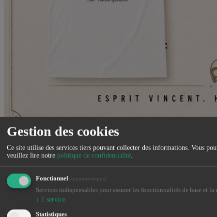
Gestion des cookies
Venez découvrir notre nouvelle gamme de vêtements et accessoires
Ce site utilise des services tiers pouvant collecter des informations. Vous po
Made in France
veuillez lire notre
politique de confidentialité
.
Fermer
Fonctionnel
(toujours requis)
Services indispensables pour assurer les fonctionnalités de base et la n
↓
1
service
Statistiques