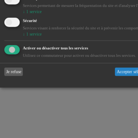
Services permettant de mesurer la fréquentation du site et d'analyser l
↓
1
service
Sécurité
Services visant à renforcer la sécurité du site et à prévenir les compo
↓
1
service
Activer ou désactiver tous les services
Utilisez ce commutateur pour activer ou désactiver tous les services.
Je refuse
Accepter sé