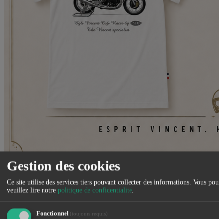
Gestion des cookies
Venez découvrir notre nouvelle gamme de vêtements et accessoires
Made in France
Ce site utilise des services tiers pouvant collecter des informations. Vous po
veuillez lire notre
politique de confidentialité
.
Fermer
Fonctionnel
(toujours requis)