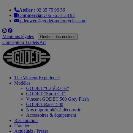
Atelier :
02 35 75 96 56
Commercial :
06 76 31 38 92
p.leuwers@godet-motorcycles.com
Mentions légales
-
Gestion des cookies
Conception Trade&Art
The Vincent Experience
Modèles
GODET “Café Racer"
GODET “Sport GT"
Vincent GODET 500 Grey Flash
GODET Racer 500
Nos opportunités à découvrir
Accessoires & équipement
Restauration
L'atelier
Actualités / Presse