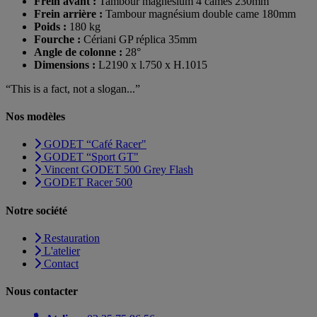
Frein avant :
Tambour magnésium 4 cames 230mm
Frein arrière :
Tambour magnésium double came 180mm
Poids :
180 kg
Fourche :
Cériani GP réplica 35mm
Angle de colonne :
28°
Dimensions :
L2190 x l.750 x H.1015
“This is a fact, not a slogan...”
Nos modèles
GODET “Café Racer"
GODET “Sport GT"
Vincent GODET 500 Grey Flash
GODET Racer 500
Notre société
Restauration
L'atelier
Contact
Nous contacter