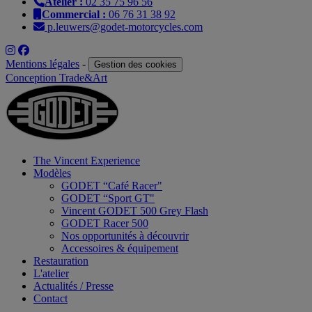
Atelier :
02 35 75 96 56
Commercial :
06 76 31 38 92
p.leuwers@godet-motorcycles.com
Mentions légales
-
Gestion des cookies
Conception Trade&Art
The Vincent Experience
Modèles
GODET “Café Racer"
GODET “Sport GT"
Vincent GODET 500 Grey Flash
GODET Racer 500
Nos opportunités à découvrir
Accessoires & équipement
Restauration
L'atelier
Actualités / Presse
Contact