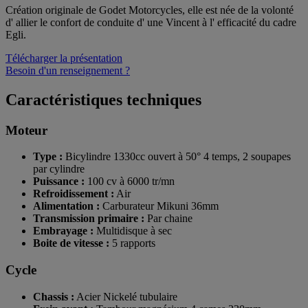
Création originale de Godet Motorcycles, elle est née de la volonté
d' allier le confort de conduite d' une Vincent à l' efficacité du cadre
Egli.
Télécharger la présentation
Besoin d'un renseignement ?
Caractéristiques techniques
Moteur
Type :
Bicylindre 1330cc ouvert à 50° 4 temps, 2 soupapes
par cylindre
Puissance :
100 cv à 6000 tr/mn
Refroidissement :
Air
Alimentation :
Carburateur Mikuni 36mm
Transmission primaire :
Par chaine
Embrayage :
Multidisque à sec
Boite de vitesse :
5 rapports
Cycle
Chassis :
Acier Nickelé tubulaire