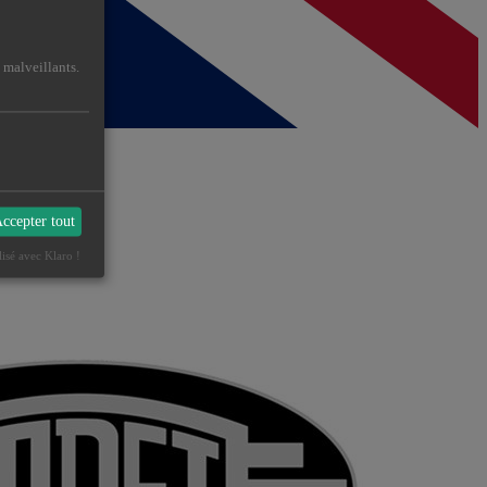
 malveillants.
ccepter tout
lisé avec Klaro !