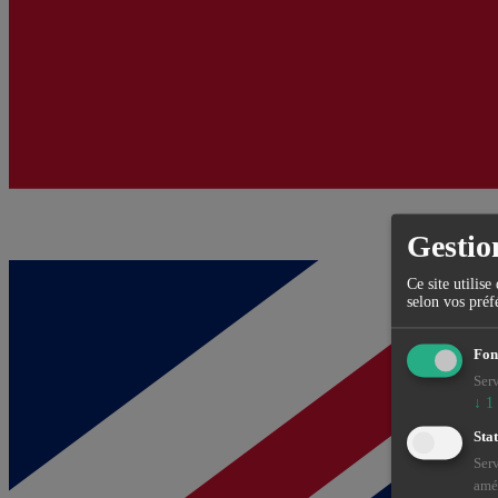
Gestio
Ce site utilis
selon vos préf
Fon
Serv
↓
1
Stat
Serv
amél