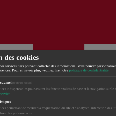
n des cookies
e des services tiers pouvant collecter des informations. Vous pouvez personnalise
érences.
Pour en savoir plus, veuillez lire notre
politique de confidentialité
.
ctionnel
(toujours requis)
ices indispensables pour assurer les fonctionnalités de base et la navigation sur le s
service
istiques
ices permettant de mesurer la fréquentation du site et d'analyser l'interaction des ut
iorer les performances.