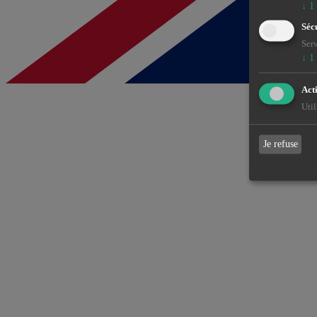
↓
1
Séc
Serv
↓
1
Acti
Util
Je refuse