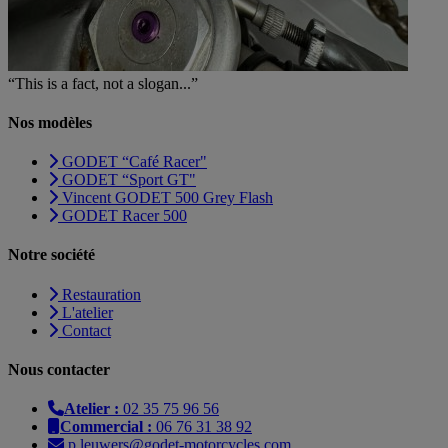
“This is a fact, not a slogan...”
Nos modèles
GODET “Café Racer"
GODET “Sport GT"
Vincent GODET 500 Grey Flash
GODET Racer 500
Notre société
Restauration
L'atelier
Contact
Nous contacter
Atelier :
02 35 75 96 56
Commercial :
06 76 31 38 92
p.leuwers@godet-motorcycles.com