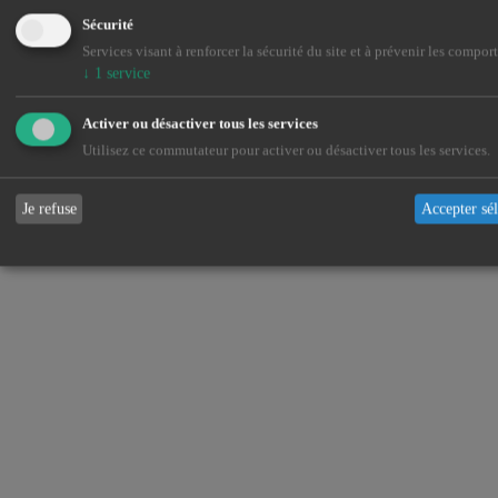
Sécurité
Services visant à renforcer la sécurité du site et à prévenir les compo
↓
1
service
Activer ou désactiver tous les services
Utilisez ce commutateur pour activer ou désactiver tous les services.
Je refuse
Accepter sé