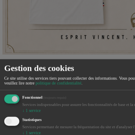
Venez découvrir notre nouvelle gamme de vêtements et accessoires
Gestion des cookies
Made in France
Ce site utilise des services tiers pouvant collecter des informations. Vous po
Fermer
veuillez lire notre
politique de confidentialité
.
Fonctionnel
(toujours requis)
Services indispensables pour assurer les fonctionnalités de base et la n
↓
1
service
Statistiques
Services permettant de mesurer la fréquentation du site et d'analyser l
↓
1
service